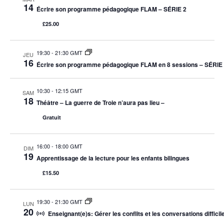
Év
14
Écrire son programme pédagogique FLAM – SÉRIE 2
DE
£25.00
VUES
ÉVÈNE
19:30
-
21:30 GMT
JEU
16
Écrire son programme pédagogique FLAM en 8 sessions – SÉRIE
10:30
-
12:15 GMT
SAM
18
Théâtre – La guerre de Troie n’aura pas lieu –
Gratuit
16:00
-
18:00 GMT
DIM
19
Apprentissage de la lecture pour les enfants bilingues
£15.50
19:30
-
21:30 GMT
LUN
20
Enseignant(e)s: Gérer les conflits et les conversations difficil