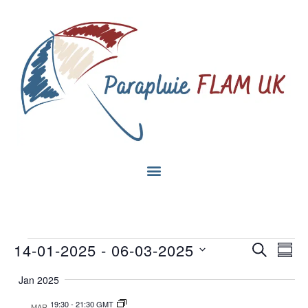
Na
14-01-2025
 - 
06-03-2025
RECHE
Recherc
Rés
Sélectionnez
de
ET
la
Jan 2025
date
vu
NAVIGA
19:30
-
21:30 GMT
MAR