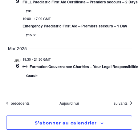
9
FULL Paediatric First Aid Certificate – Premiers secours – 2 Days
£31
10:00
-
17:00 GMT
Emergency Paediatric First Aid – Premiers secours – 1 Day
£15.50
Mar 2025
19:30
-
21:30 GMT
JEU
6
Formation Gouvernance Charities – Your Legal Responsibiliti
Gratuit
Évènements
Évènements
précédents
Aujourd’hui
suivants
S’abonner au calendrier