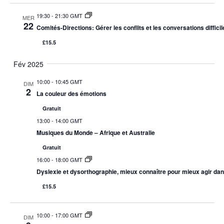
19:30
-
21:30 GMT
MER
22
Comités-Directions: Gérer les conflits et les conversations difficil
£15.5
Fév 2025
10:00
-
10:45 GMT
DIM
2
La couleur des émotions
Gratuit
13:00
-
14:00 GMT
Musiques du Monde – Afrique et Australie
Gratuit
16:00
-
18:00 GMT
Dyslexie et dysorthographie, mieux connaître pour mieux agir dans
£15.5
10:00
-
17:00 GMT
DIM