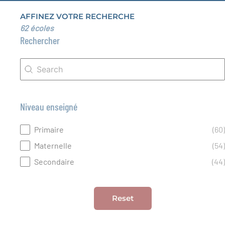
AFFINEZ VOTRE RECHERCHE
62 écoles
Rechercher
Rechercher
Rechercher
Niveau enseigné
Niveau enseigné
Primaire
(60)
Maternelle
(54)
Secondaire
(44)
Reset