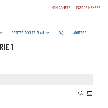
MON COMPTE
ESPACE MEMBRE
PETITES ÉCOLES FLAM
FAQ
ADHÉRER
IE 1
Navig
RECHERCH
Recherche
Résumé
de
ET