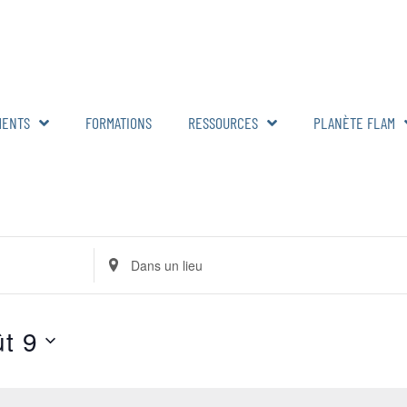
MENTS
FORMATIONS
RESSOURCES
PLANÈTE FLAM
Renseignez
le
lieu.
Rechercher
pour
Évènements
t 9
par
lieu.