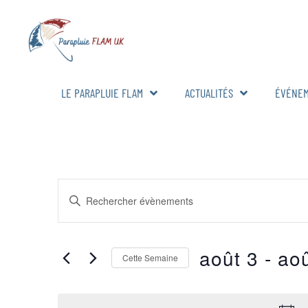
LE PARAPLUIE FLAM
ACTUALITÉS
ÉVÉNE
RECHERCHE
Saisir
mot-
ET
clé.
Rechercher
Évènements
NAVIGATION
par
août 3
 - 
aoû
mot-
Cette Semaine
DE
clé.
Sélectionnez
la
VUES
date