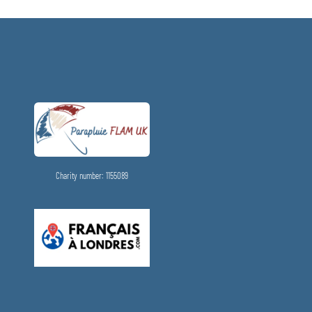
Charity number: 1155089