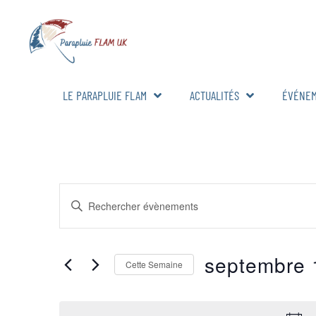
LE PARAPLUIE FLAM
ACTUALITÉS
ÉVÉNE
RECHERCHE
Saisir
mot-
ET
clé.
Rechercher
Évènements
NAVIGATION
par
septembre 
mot-
Cette Semaine
DE
clé.
Sélectionnez
la
VUES
date