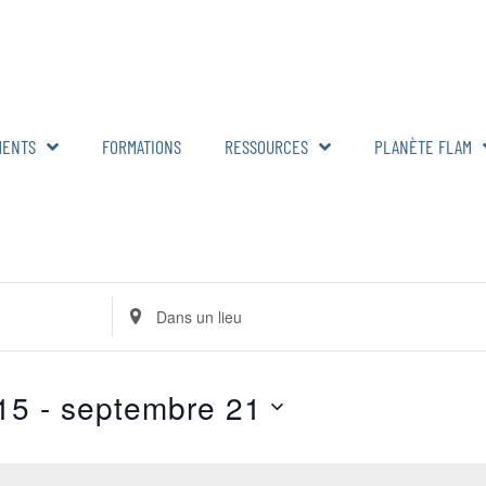
MENTS
FORMATIONS
RESSOURCES
PLANÈTE FLAM
Renseignez
le
lieu.
Rechercher
pour
Évènements
15
 - 
septembre 21
par
lieu.