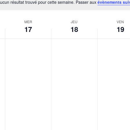
ucun résultat trouvé pour cette semaine. Passer aux
évènements sui
Notice
MER
JEU
VEN
17
18
19
mercredi,
jeudi,
vendredi
No
No
No
events
events
events
e
septembre
septembre
septemb
on
on
on
17,
18,
19,
this
this
this
2025
day.
2025
day.
2025
day.