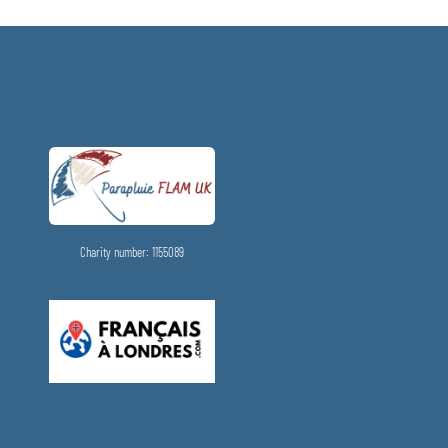
Charity number: 1155089