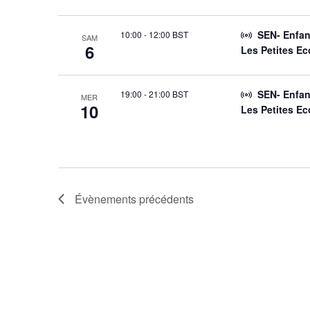
SEN- Enfan
10:00
-
12:00 BST
SAM
6
Les Petites E
SEN- Enfan
19:00
-
21:00 BST
MER
10
Les Petites E
Évènements
précédents