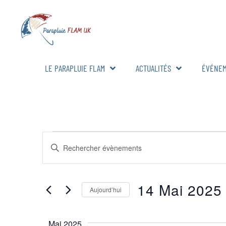
LE PARAPLUIE FLAM
ACTUALITÉS
ÉVÉNE
RECHERCHE
Saisir
mot-
ET
clé.
Rechercher
Évènements
NAVIGATION
par
14 Mai 2025
mot-
Aujourd’hui
DE
clé.
Sélectionnez
la
VUES
date
Mai 2025