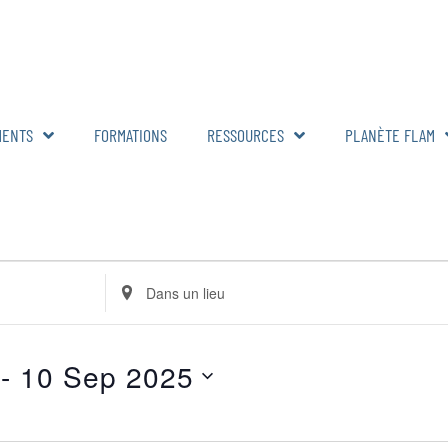
MENTS
FORMATIONS
RESSOURCES
PLANÈTE FLAM
Renseignez
le
lieu.
Rechercher
pour
Évènements
 - 
10 Sep 2025
par
lieu.