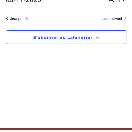
RECHE
Jour
Sélectionnez
de
ET
une
date.
vu
Jour précédent
Jour suivant
NAVIGA
Év
DE
S’abonner au calendrier
VUES
ÉVÈNE