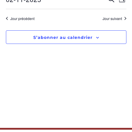
RECHE
Jour
Sélectionnez
de
ET
une
date.
vu
Jour précédent
Jour suivant
NAVIGA
Év
DE
S’abonner au calendrier
VUES
ÉVÈNE