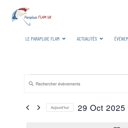
LE PARAPLUIE FLAM
ACTUALITÉS
ÉVÉNE
RECHERCHE
Saisir
mot-
ET
clé.
Rechercher
Évènements
NAVIGATION
par
29 Oct 2025
mot-
Aujourd’hui
DE
clé.
Sélectionnez
une
VUES
date.