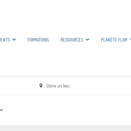
MENTS
FORMATIONS
RESSOURCES
PLANÈTE FLAM
Renseignez
le
lieu.
Rechercher
pour
Évènements
par
lieu.