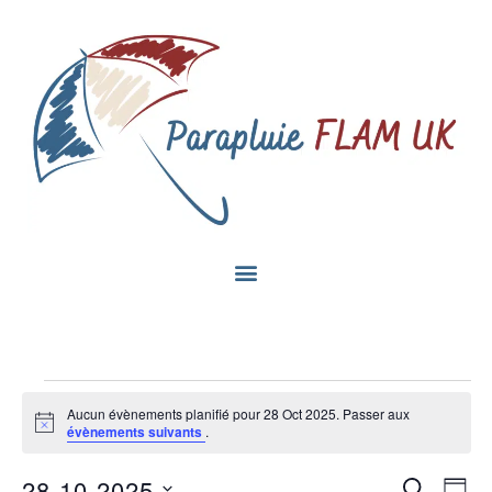
Aucun évènements planifié pour 28 Oct 2025. Passer aux
Notice
évènements suivants
.
Na
28-10-2025
Recherc