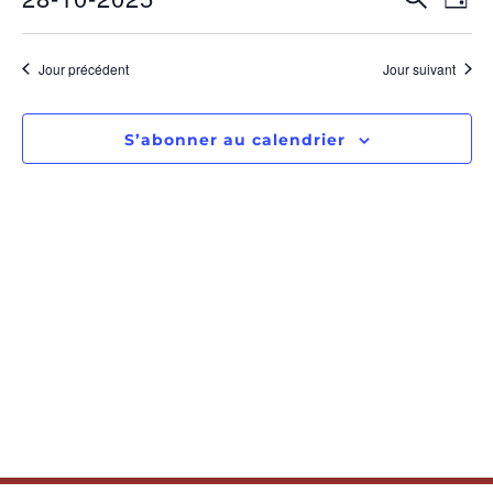
RECHE
Jour
Sélectionnez
de
ET
une
date.
vu
Jour précédent
Jour suivant
NAVIGA
Év
DE
S’abonner au calendrier
VUES
ÉVÈNE