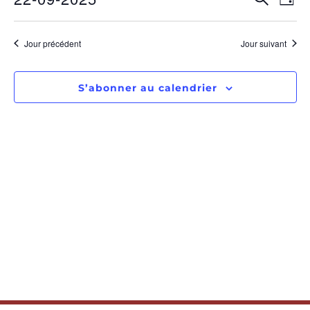
RECHE
Jour
Sélectionnez
de
ET
une
date.
vu
Jour précédent
Jour suivant
NAVIGA
Év
DE
S’abonner au calendrier
VUES
ÉVÈNE