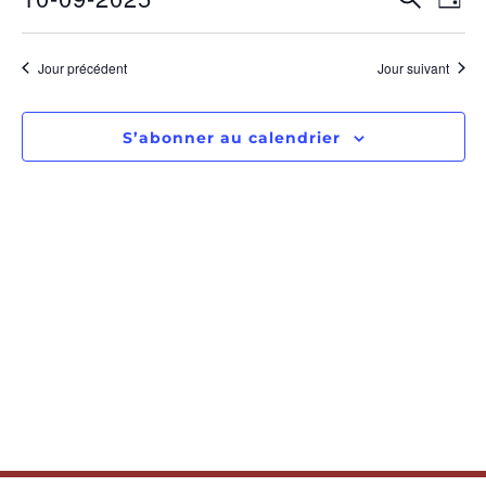
RECHE
Jour
Sélectionnez
de
ET
une
date.
vu
Jour précédent
Jour suivant
NAVIGA
Év
DE
S’abonner au calendrier
VUES
ÉVÈNE