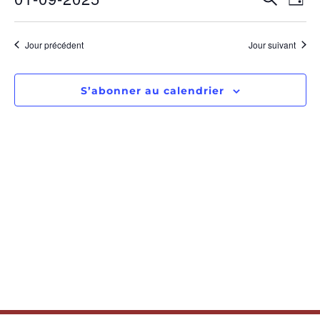
RECHE
Jour
Sélectionnez
de
ET
une
date.
vu
Jour précédent
Jour suivant
NAVIGA
Év
DE
S’abonner au calendrier
VUES
ÉVÈNE