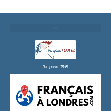
Charity number: 1155089