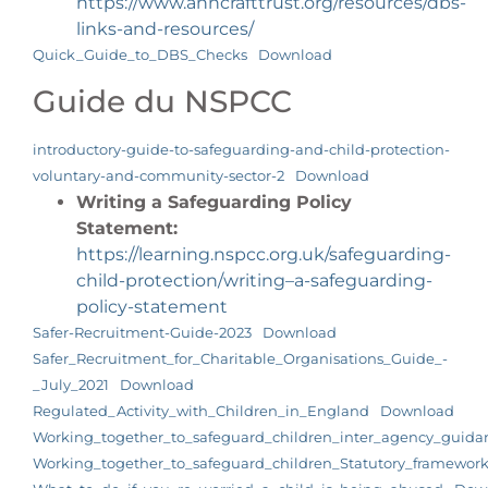
https://www.anncrafttrust.org/resources/dbs-
links-and-resources/
Quick_Guide_to_DBS_Checks
Download
Guide du NSPCC
introductory-guide-to-safeguarding-and-child-protection-
voluntary-and-community-sector-2
Download
Writing a Safeguarding Policy
Statement:
https://learning.nspcc.org.uk/safeguarding-
child-protection/writing
–
a-safeguarding-
policy-statement
Safer-Recruitment-Guide-2023
Download
Safer_Recruitment_for_Charitable_Organisations_Guide_-
_July_2021
Download
Regulated_Activity_with_Children_in_England
Download
Working_together_to_safeguard_children_inter_agency_guida
Working_together_to_safeguard_children_Statutory_framework