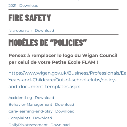
2021
Download
FIRE SAFETY
fsra-open-air
Download
MODÈLES DE “POLICIES”
Pensez à remplacer le logo du Wigan Council
par celui de votre Petite École FLAM !
https://www.wigan.gov.uk/Business/Professionals/Ear
Years-and-Childcare/Out-of-school-clubs/policy-
and-document-templates.aspx
AccidentLog
Download
Behavior-Management
Download
Care-learning-and-play
Download
Complaints
Download
DailyRiskAssessment
Download