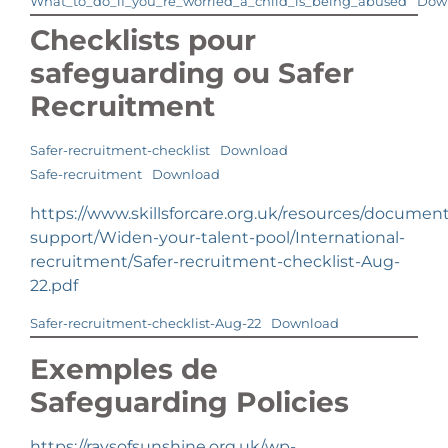
What_to_do_if_you_re_worried_a_child_is_being_abused
Dow
Checklists pour
safeguarding ou Safer
Recruitment
Safer-recruitment-checklist
Download
Safe-recruitment
Download
https://www.skillsforcare.org.uk/resources/documen
support/Widen-your-talent-pool/International-
recruitment/Safer-recruitment-checklist-Aug-
22.pdf
Safer-recruitment-checklist-Aug-22
Download
Exemples de
Safeguarding Policies
https://raysofsunshine.org.uk/wp-