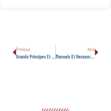
Previous
Next
Grands Principes Et Enjeux De La Durabilité Et De L’ESG En Contexte FLAM
Manuels Et Ressources Utilisés Par Les FLAM