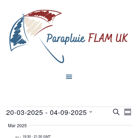
Na
20-03-2025
 - 
04-09-2025
RECHE
Recherc
Rés
Sélectionnez
de
ET
la
Mar 2025
date
vu
NAVIGA
19:30
-
21:30 GMT
JEU