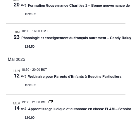
Év
20
Formation Gouvernance Charities 2 – Bonne gouvernance de C
DE
Gratuit
VUES
ÉVÈNE
10:00
-
16:30 GMT
DIM
23
Phonologie et enseignement du français autrement – Candy Raluy, 
£15.50
Mai 2025
18:30
-
20:00 BST
LUN
12
Webinaire pour Parents d’Enfants à Besoins Particuliers
Gratuit
19:30
-
21:30 BST
MER
14
Apprentissage ludique et autonome en classe FLAM – Sessio
£10.00