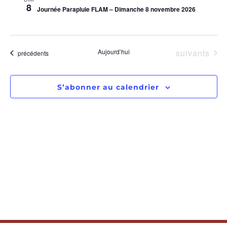
Év
8
Journée Parapluie FLAM – Dimanche 8 novembre 2026
DE
VUES
ÉVÈNE
Évènements
Aujourd’hui
suivants
Évènements
précédents
S’abonner au calendrier