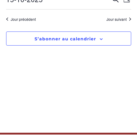
RECHE
Jour
Sélectionnez
de
ET
une
date.
vu
Jour précédent
Jour suivant
NAVIGA
Év
DE
S’abonner au calendrier
VUES
ÉVÈNE