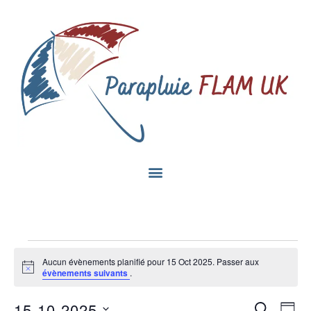
Aucun évènements planifié pour 15 Oct 2025. Passer aux
Notice
évènements suivants
.
Na
15-10-2025
Recherc