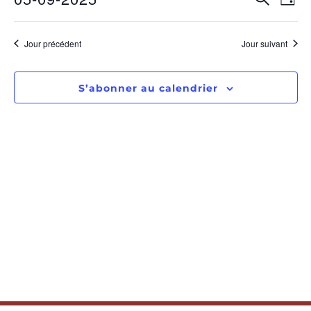
RECHE
Jour
Sélectionnez
de
ET
une
date.
vu
Jour précédent
Jour suivant
NAVIGA
Év
DE
S’abonner au calendrier
VUES
ÉVÈNE