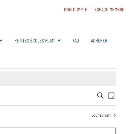
MON COMPTE
ESPACE MEMBRE
PETITES ÉCOLES FLAM
FAQ
ADHÉRER
Navig
RECHERCH
Recherche
Jour
de
ET
vues
Jour suivant
NAVIGATIO
Évèn
DE