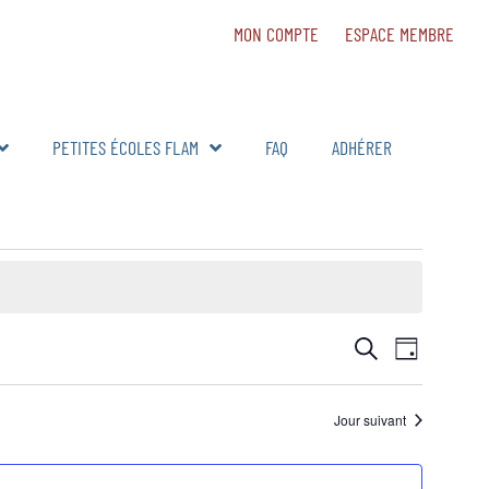
MON COMPTE
ESPACE MEMBRE
PETITES ÉCOLES FLAM
FAQ
ADHÉRER
Navig
RECHERCH
Recherche
Jour
de
ET
vues
Jour suivant
NAVIGATIO
Évèn
DE