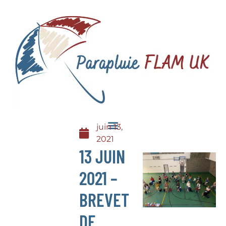
juin 13,
2021
13 JUIN
2021 –
BREVET
DE