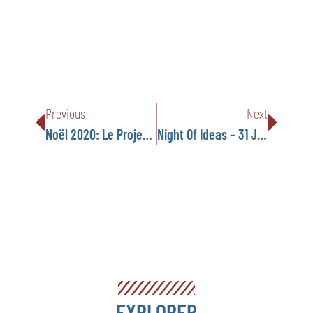
Previous
Next
Noël 2020: Le Projet Solidaire Du Réseau FLAM Pour Lutter Contre L’isolement Des Personnes Âgées
Night Of Ideas – 31 Janvier À L’Institut Français De Londres
EXPLORER