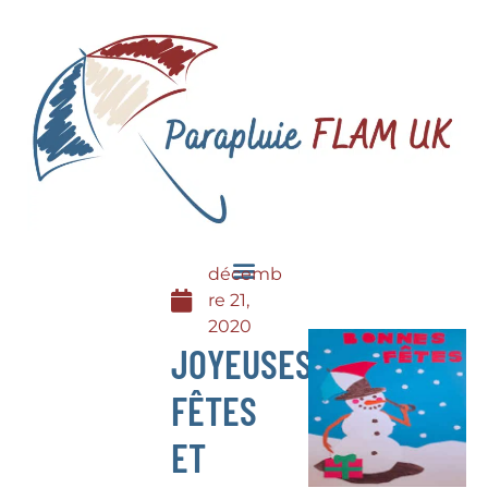
décemb
re 21,
2020
JOYEUSES
FÊTES
ET