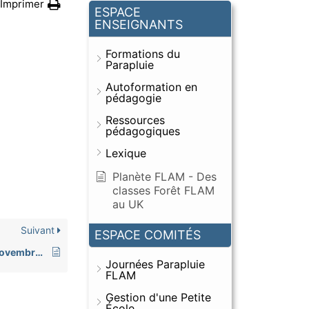
Imprimer
ESPACE
ENSEIGNANTS
Formations du
Parapluie
Autoformation en
pédagogie
Ressources
pédagogiques
Lexique
Planète FLAM - Des
classes Forêt FLAM
au UK
Suivant
ESPACE COMITÉS
9e Journée Parapluie FLAM du 12 novembre 2017
Journées Parapluie
FLAM
Gestion d'une Petite
École