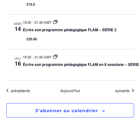
£15.5
19:30
-
21:30 GMT
MAR
14
Écrire son programme pédagogique FLAM – SÉRIE 2
£25.00
19:30
-
21:30 GMT
JEU
16
Écrire son programme pédagogique FLAM en 8 sessions – SÉRIE
Évènements
Évènements
précédents
Aujourd’hui
suivants
S’abonner au calendrier