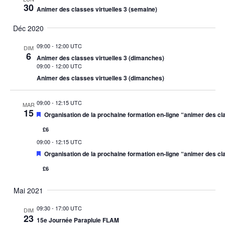
Év
30
Animer des classes virtuelles 3 (semaine)
DE
Déc 2020
VUES
09:00
-
12:00 UTC
DIM
ÉVÈNE
6
Animer des classes virtuelles 3 (dimanches)
09:00
-
12:00 UTC
Animer des classes virtuelles 3 (dimanches)
09:00
-
12:15 UTC
MAR
15
Mis
Organisation de la prochaine formation en-ligne “animer des cla
en
avant
£6
09:00
-
12:15 UTC
Mis
Organisation de la prochaine formation en-ligne “animer des cla
en
avant
£6
Mai 2021
09:30
-
17:00 UTC
DIM
23
15e Journée Parapluie FLAM