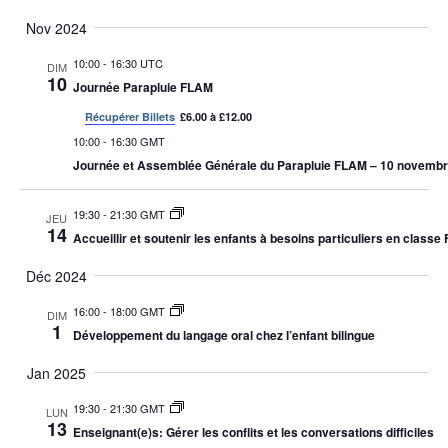
Nov 2024
10:00
-
16:30 UTC
DIM
10
Journée Parapluie FLAM
Récupérer Billets
£6.00 à £12.00
10:00
-
16:30 GMT
Journée et Assemblée Générale du Parapluie FLAM – 10 novembr
19:30
-
21:30 GMT
JEU
14
Accueillir et soutenir les enfants à besoins particuliers en class
Déc 2024
16:00
-
18:00 GMT
DIM
1
Développement du langage oral chez l’enfant bilingue
Jan 2025
19:30
-
21:30 GMT
LUN
13
Enseignant(e)s: Gérer les conflits et les conversations difficiles