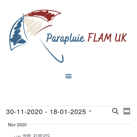
Na
30-11-2020
 - 
18-01-2025
RECHE
Recherc
Rés
Sélectionnez
de
ET
la
Nov 2020
date
vu
NAVIGA
19:00
-
21:00 UTC
LUN