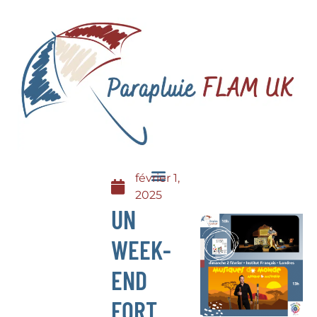
février 1,
2025
UN
WEEK-
END
FORT