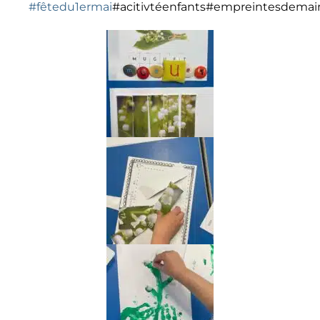
#fêtedu1ermai
#acitivtéenfants#empreintesdemai