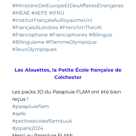
#MinistèreDelEuropeEtDesAffairesÉtrangères
#MEAE
#AEFE
#IFRU
#InstitutFrançaisAuRoyaumeUni
#FrançaisÀLondres
#FrenchInTheUK
#Francophone
#Francophones
#Bilingue
#Bilinguisme
#FlammeOlympique
#JeuxOlympiques
Les Alouettes, la Petite École française de
Colchester
Les packs JO du Parapluie FLAM ont été bien
reçus !
#parapluieflam
#aefe
#petitesécolesflamduuk
#joparis2024
Merci au Parapluie FLAM!