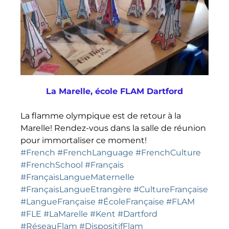
La Marelle, école FLAM Dartford
La flamme olympique est de retour à la
Marelle! Rendez-vous dans la salle de réunion
pour immortaliser ce moment!
#French
#FrenchLanguage
#FrenchCulture
#FrenchSchool
#Français
#FrançaisLangueMaternelle
#FrançaisLangueEtrangère
#CultureFrançaise
#LangueFrançaise
#ÉcoleFrançaise
#FLAM
#FLE
#LaMarelle
#Kent
#Dartford
#RéseauFlam
#DispositifFlam